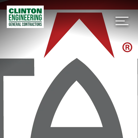
S
k
M
i
p
t
o
c
o
n
t
e
n
t